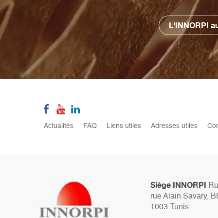
L'INNORPI au
Pied
Actualités
FAQ
Liens utiles
Adresses utiles
Con
de
page
Siège INNORPI
Rue
rue Alain Savary, B
1003 Tunis