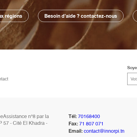
x régions
Besoin d’aide ? contactez-nous
Soye
tact
Tél:
Assistance n°8 par la
70168400
Fax:
P 57 - Cité El Khadra -
71 807 071
Email:
contact@innorpi.tn