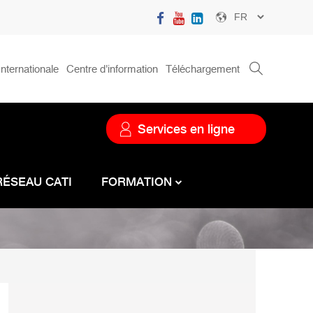
Select
your
language
nternationale
Centre d'information
Téléchargement
Menu
service
Services en ligne
RÉSEAU CATI
FORMATION