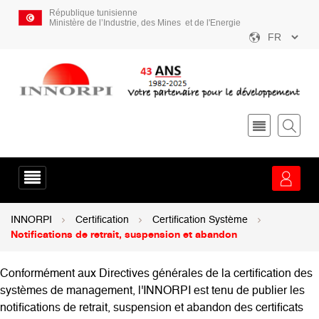
Aller
République tunisienne
au
Ministère de l’Industrie, des Mines et de l'Energie
contenu
Select
principal
your
language
Menu
service
Fil
INNORPI
Certification
Certification Système
d'Ariane
Notifications de retrait, suspension et abandon
Conformément aux Directives générales de la certification des
systèmes de management, l'INNORPI est tenu de publier les
notifications de retrait, suspension et abandon des certificats