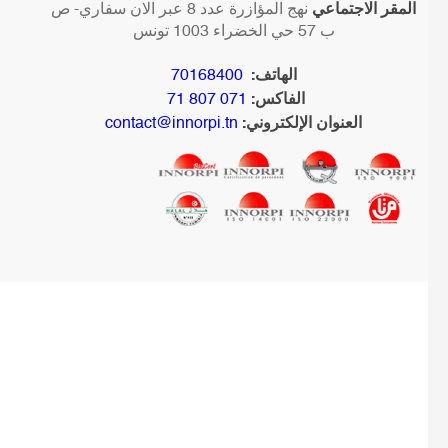
المقر الاجتماعي
نهج المؤازرة عدد 8 عبر الان سفاري- ص
ب 57 حي الخضراء 1003 تونس
الهاتف:
70168400
الفاكس:
071 807 71
العنوان الإلكتروني:
contact@innorpi.tn