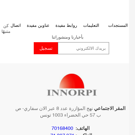
كن
P
المستجدات
التعليمات
روابط مفيدة
عناوين مفيدة
اتصال
متنبهًا
p
بأخبارنا ومنشوراتنا
المقر الاجتماعي
نهج المؤازرة عدد 8 عبر الان سفاري- ص
ب 57 حي الخضراء 1003 تونس
الهاتف:
70168400