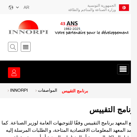
ز
الجمهورية التونسية
Select
وزارة الصناعة والمناجم والطاقة
your
توى
language
يسي
قائمة
الخدمة
برنامج التقييس
Breadcrum
المواصفات
INNORPI
نامج التقييس
المعهد برنامج التقييس وفقًا للتوجيهات العامة لوزير الصناعة. كما
د المعهد المعلومات الاقتصادية المتاحة، و الطلبات المرسلة إليه