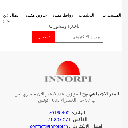
كن
P
المستجدات
التعليمات
روابط مفيدة
عناوين مفيدة
اتصال
متنبهًا
p
بأخبارنا ومنشوراتنا
المقر الاجتماعي
نهج المؤازرة عدد 8 عبر الان سفاري- ص
ب 57 حي الخضراء 1003 تونس
الهاتف:
70168400
الفاكس:
071 807 71
العنوان الإلكتروني:
contact@innorpi.tn