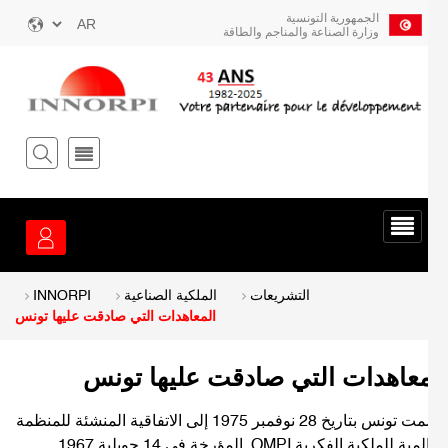
ز
الجمهورية التونسية
Select
وزارة الصناعة والمناجم والطاقة
your
توى
language
يسي
قائمة
الخدمة
Breadcrum
التشريعات
الملكية الصناعية
INNORPI
المعاهدات التي صادقت عليها تونس
معاهدات التي صادقت عليها تونس
انضمت تونس بتاريخ 28 نوفمبر 1975 إلى الاتفاقية المنشئة للمنظمة
 للملكية الفكرية OMPI المؤرخة في 14 جويلية 1967.