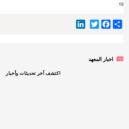
19
LinkedIn
Facebook
Twitter
Share
اخبار المعهد
اكتشف آخر تحديثات وأخبار
الأربعاء
08
أفريل
2026
إعلان
نتائج
الصفق
الخاصة
بطلب
العرو