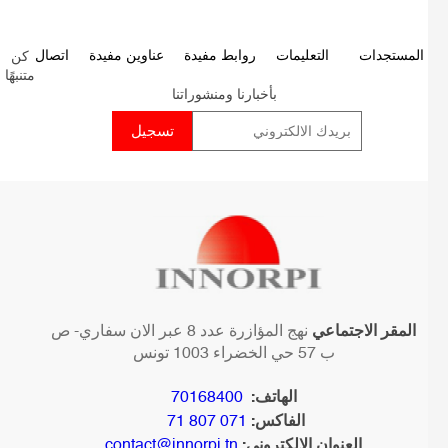
كن
P
المستجدات
التعليمات
روابط مفيدة
عناوين مفيدة
اتصال
متنبهًا
p
بأخبارنا ومنشوراتنا
المقر الاجتماعي
نهج المؤازرة عدد 8 عبر الان سفاري- ص
ب 57 حي الخضراء 1003 تونس
الهاتف:
70168400
الفاكس:
071 807 71
العنوان الإلكتروني:
contact@innorpi.tn