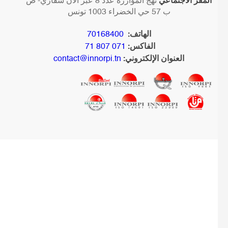
المقر الاجتماعي
نهج المؤازرة عدد 8 عبر الان سفاري- ص
ب 57 حي الخضراء 1003 تونس
الهاتف:
70168400
الفاكس:
071 807 71
العنوان الإلكتروني:
contact@innorpi.tn