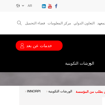
Select
your
language
معهد
التعاون الدولي
مركز المعلومات
فضاء التحميل
قائمة
الخدمة
خدمات عن بعد
الورشات التكوينية
ن بطلب من المؤسسة
الورشات التكوينية
INNORPI