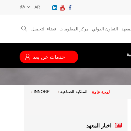
Select
your
language
معهد
التعاون الدولي
مركز المعلومات
فضاء التحميل
قائمة
الخدمة
ية
خدمات عن بعد
لمحة عامة
الملكية الصناعية
INNORPI
اخبار المعهد