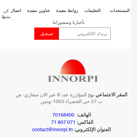
كن
P
المستجدات
التعليمات
روابط مفيدة
عناوين مفيدة
اتصال
متنبهًا
p
بأخبارنا ومنشوراتنا
المقر الاجتماعي
نهج المؤازرة عدد 8 عبر الان سفاري- ص
ب 57 حي الخضراء 1003 تونس
الهاتف:
70168400
الفاكس:
071 807 71
العنوان الإلكتروني:
contact@innorpi.tn