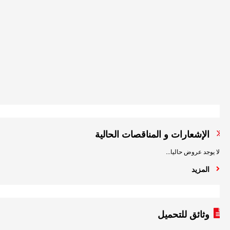
لفائدة
أعوان
المعهد
الوطن
للموا
والملك
الصناع
اقرأ
المزيد
الإشعارات و المناقصات الحالية
لا يوجد عروض حاليا...
المزيد
وثائق للتحميل