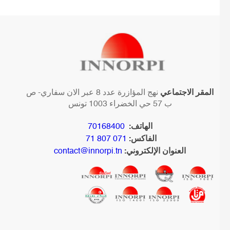
المقر الاجتماعي
نهج المؤازرة عدد 8 عبر الان سفاري- ص
ب 57 حي الخضراء 1003 تونس
الهاتف:
70168400
الفاكس:
071 807 71
العنوان الإلكتروني:
contact@innorpi.tn