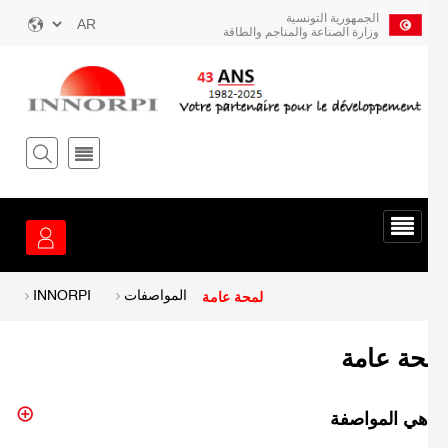
ز
الجمهورية التونسية
Select
وزارة الصناعة والمناجم والطاقة
your
توى
language
يسي
قائمة
الخدمة
لمحة عامة
Breadcrum
المواصفات
INNORPI
حة عامة
هي المواصفة