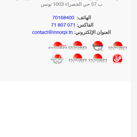
ب 57 حي الخضراء 1003 تونس
الهاتف:
70168400
الفاكس:
071 807 71
العنوان الإلكتروني:
contact@innorpi.tn