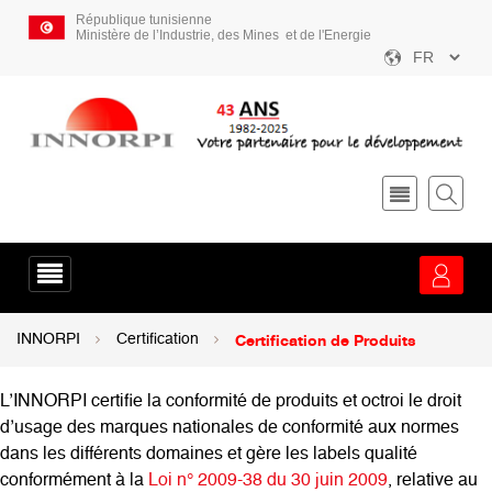
Aller
République tunisienne
au
Ministère de l’Industrie, des Mines et de l'Energie
contenu
Select
principal
your
language
Menu
service
Certification de Produits
Fil
INNORPI
Certification
d'Ariane
L’INNORPI certifie la conformité de produits et octroi le droit
d’usage des marques nationales de conformité aux normes
dans les différents domaines et gère les labels qualité
conformément à la
Loi n° 2009-38 du 30 juin 2009
, relative au