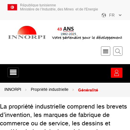
Aller
République tunisienne
au
Ministère de l’Industrie, des Mines et de l'Energie
contenu
Select
principal
your
language
Menu
service
Généralité
Fil
INNORPI
Propriété industrielle
d'Ariane
La propriété industrielle comprend les brevets
d’invention, les marques de fabrique de
commerce ou de service, les dessins et