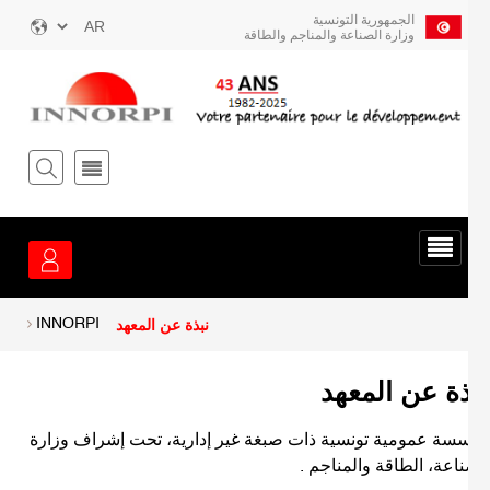
ز
الجمهورية التونسية
Select
وزارة الصناعة والمناجم والطاقة
your
توى
language
يسي
قائمة
الخدمة
نبذة عن المعهد
INNORPI
Breadcrum
ذة عن المعهد
سة عمومية تونسية ذات صبغة غير إدارية، تحت إشراف وزارة
ناعة، الطاقة والمناجم .