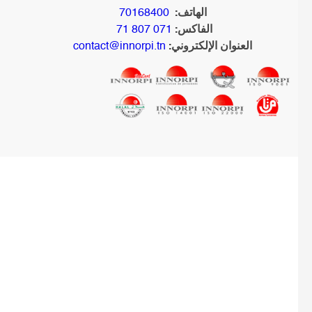
الهاتف:
70168400
الفاكس:
071 807 71
العنوان الإلكتروني:
contact@innorpi.tn