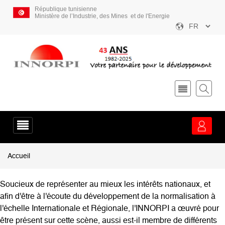
Aller
République tunisienne
au
Ministère de l’Industrie, des Mines et de l'Energie
contenu
Select
principal
your
language
Menu
service
Fil
Accueil
d'Ariane
Soucieux de représenter au mieux les intérêts nationaux, et
afin d'être à l'écoute du développement de la normalisation à
l'échelle Internationale et Régionale, l'INNORPI a œuvré pour
être présent sur cette scène, aussi est-il membre de différents