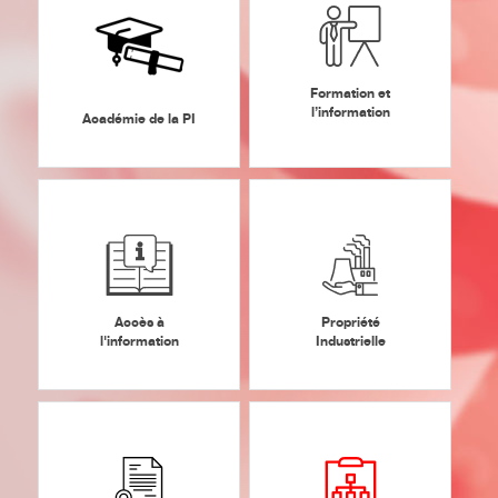
Formation et
l’information
Académie de la PI
Accès à
Propriété
l'information
Industrielle